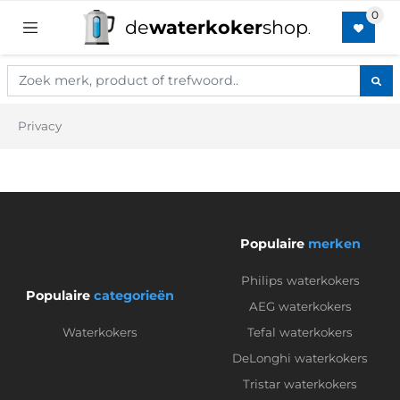
de
waterkoker
shop
.
Privacy
Populaire
merken
Philips waterkokers
Populaire
categorieën
AEG waterkokers
Waterkokers
Tefal waterkokers
DeLonghi waterkokers
Tristar waterkokers